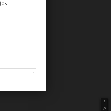
다.
.
?