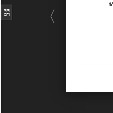
양
〈
목록
열기