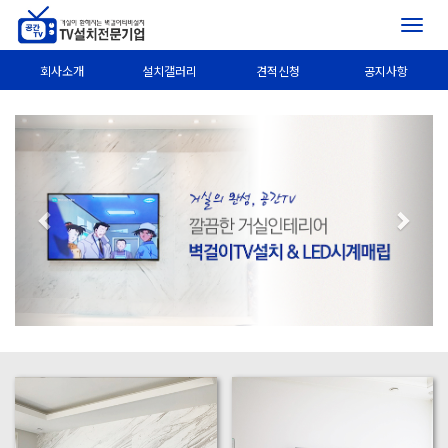
Togg
navig
회사소개
설치갤러리
견적신청
공지사항
Previous
Next