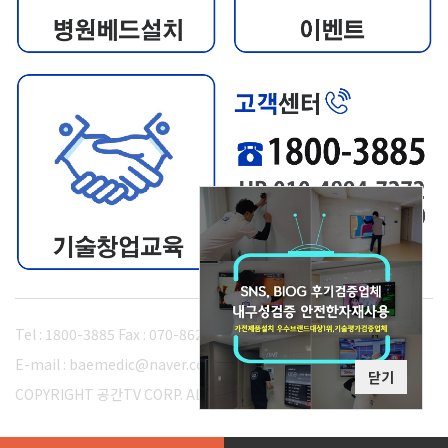
Tel : 1800-3885 Fax : 070-8620-8180
E-mail : baemedic@naver.com
닫기
COPYRIGHT 공간TV CORP. ALL RIGHTS RESERVED