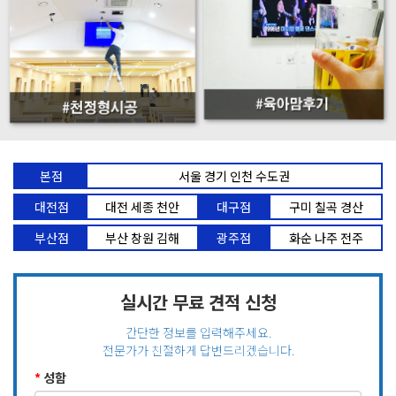
본점
서울 경기 인천 수도권
대전점
대전 세종 천안
대구점
구미 칠곡 경산
부산점
부산 창원 김해
광주점
화순 나주 전주
실시간 무료 견적 신청
간단한 정보를 입력해주세요.
전문가가 친절하게 답변드리겠습니다.
*
성함